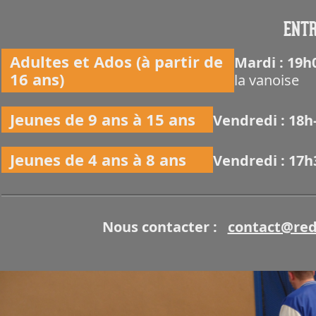
ENTR
Adultes et Ados (à partir de
Mardi : 19
16 ans)
la vanoise
Jeunes de 9 ans à 15 ans
Vendredi : 18
Jeunes de 4 ans à 8 ans
Vendredi : 17
Nous contacter :
contact@red