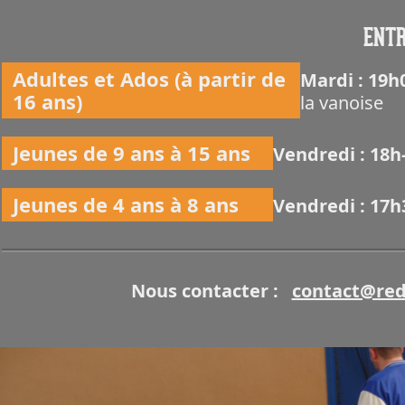
ENTR
Adultes et Ados (à partir de
Mardi : 19
16 ans)
la vanoise
Jeunes de 9 ans à 15 ans
Vendredi : 18
Jeunes de 4 ans à 8 ans
Vendredi : 17
Nous contacter :
contact@red