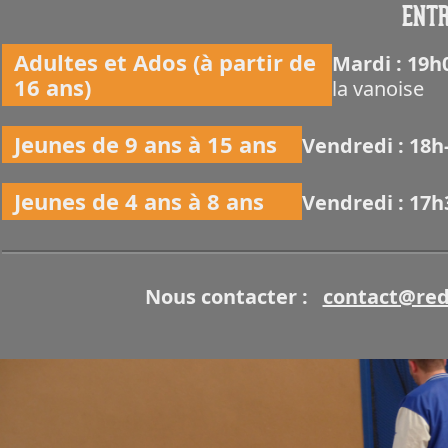
ENTR
Adultes et Ados (à partir de
Mardi : 19
16 ans)
la vanoise
Jeunes de 9 ans à 15 ans
Vendredi : 18
Jeunes de 4 ans à 8 ans
Vendredi : 17
Nous contacter :
contact@red