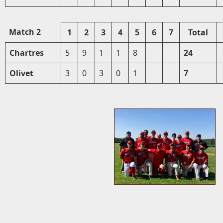
Match 2
1
2
3
4
5
6
7
Total
Chartres
5
9
1
1
8
24
Olivet
3
0
3
0
1
7