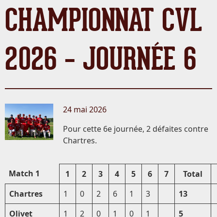
CHAMPIONNAT CVL
2026 – JOURNÉE 6
24 mai 2026
Pour cette 6e journée, 2 défaites contre
Chartres.
Match 1
1
2
3
4
5
6
7
Total
Chartres
1
0
2
6
1
3
13
Olivet
1
2
0
1
0
1
5