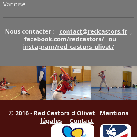
Vanoise
Nous contacter :
contact@redcastors.fr
,
facebook.com/redcastors/
ou
instagram/red_castors_olivet/
© 2016 - Red Castors d'Olivet
Mentions
légales
Contact