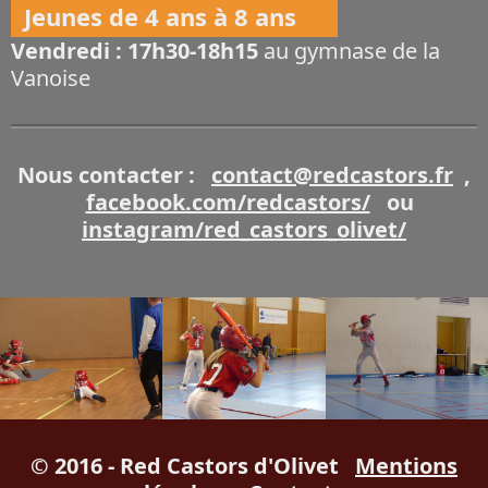
Jeunes de 4 ans à 8 ans
Vendredi : 17h30-18h15
au gymnase de la
Vanoise
Nous contacter :
contact@redcastors.fr
,
facebook.com/redcastors/
ou
instagram/red_castors_olivet/
© 2016 - Red Castors d'Olivet
Mentions